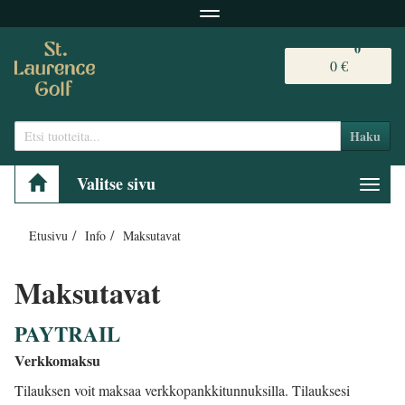
Navigaatio
0
0 €
Haku
Valitse sivu
Navig
Etusivu
Info
Maksutavat
Maksutavat
PAYTRAIL
Verkkomaksu
Tilauksen voit maksaa verkkopankkitunnuksilla. Tilauksesi