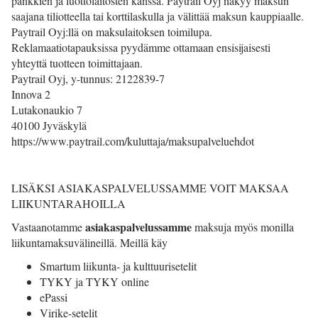
pankkien ja luottolaitosten kanssa. Paytrail Oyj näkyy maksun
saajana tiliotteella tai korttilaskulla ja välittää maksun kauppiaalle.
Paytrail Oyj:llä on maksulaitoksen toimilupa.
Reklamaatiotapauksissa pyydämme ottamaan ensisijaisesti
yhteyttä tuotteen toimittajaan.
Paytrail Oyj, y-tunnus: 2122839-7
Innova 2
Lutakonaukio 7
40100 Jyväskylä
https://www.paytrail.com/kuluttaja/maksupalveluehdot
LISÄKSI ASIAKASPALVELUSSAMME VOIT MAKSAA
LIIKUNTARAHOILLA
asiakaspalvelussamme
Vastaanotamme
maksuja myös monilla
liikuntamaksuvälineillä. Meillä käy
Smartum liikunta- ja kulttuurisetelit
TYKY ja TYKY online
ePassi
Virike-setelit