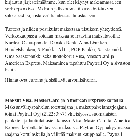
kirjautuu järjestelmäämme, kun olet käynyt maksamassa sen
verkkopankissa. Maksun jälkeen saat tilausvahvistuksen
sähköpostiisi, josta voit halutessasi tulostaa sen.
Tuotteet ja niiden postikulut maksetaan tilauksen yhteydessä.
Verkkokaupassa voidaan maksaa seuraavilla maksutavoilla:
Nordea, Osuuspankki, Danske Bank, Ålandsbanken,
Handelsbanken, S-Pankki, Aktia, POP-Pankki, Säästöpankki,
Oma Säästöpankki sekä luottokortit Visa, MasterCard ja
American Express. Maksaminen tapahtuu Paytrail Oy:n sivuston
kautta.
Hinnat ovat euroina ja sisältävät arvonlisäveron.
Maksut Visa, MasterCard ja American Express-korteilla
Maksunvälityspalvelun toteuttajana ja maksupalveluntarjoajana
toimii Paytrail Oyj (2122839-7) yhteistyössä suomalaisten
pankkien ja luottolaitosten kanssa. Visa, MasterCard tai American
Express-korteilla tehtävissä maksuissa Paytrail Oyj näkyy maksun
saajana korttilaskulla ja välittää maksun kauppiaalle. Paytrail