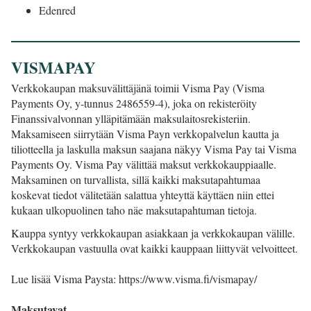
Edenred
VISMAPAY
Verkkokaupan maksuvälittäjänä toimii Visma Pay (Visma
Payments Oy, y-tunnus 2486559-4), joka on rekisteröity
Finanssivalvonnan ylläpitämään maksulaitosrekisteriin.
Maksamiseen siirrytään Visma Payn verkkopalvelun kautta ja
tiliotteella ja laskulla maksun saajana näkyy Visma Pay tai Visma
Payments Oy. Visma Pay välittää maksut verkkokauppiaalle.
Maksaminen on turvallista, sillä kaikki maksutapahtumaa
koskevat tiedot välitetään salattua yhteyttä käyttäen niin ettei
kukaan ulkopuolinen taho näe maksutapahtuman tietoja.
Kauppa syntyy verkkokaupan asiakkaan ja verkkokaupan välille.
Verkkokaupan vastuulla ovat kaikki kauppaan liittyvät velvoitteet.
Lue lisää Visma Paysta: https://www.visma.fi/vismapay/
Maksutavat