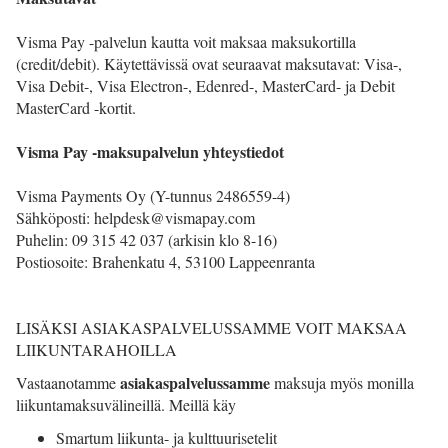
Visma Pay -palvelun kautta voit maksaa maksukortilla
(credit/debit). Käytettävissä ovat seuraavat maksutavat: Visa-,
Visa Debit-, Visa Electron-, Edenred-, MasterCard- ja Debit
MasterCard -kortit.
Visma Pay -maksupalvelun yhteystiedot
Visma Payments Oy (Y-tunnus 2486559-4)
Sähköposti: helpdesk@vismapay.com
Puhelin: 09 315 42 037 (arkisin klo 8-16)
Postiosoite: Brahenkatu 4, 53100 Lappeenranta
LISÄKSI ASIAKASPALVELUSSAMME VOIT MAKSAA
LIIKUNTARAHOILLA
asiakaspalvelussamme
Vastaanotamme
maksuja myös monilla
liikuntamaksuvälineillä. Meillä käy
Smartum liikunta- ja kulttuurisetelit