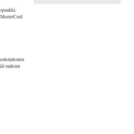
uspankki,
, MasterCard
ottolaitosten
ttää maksun