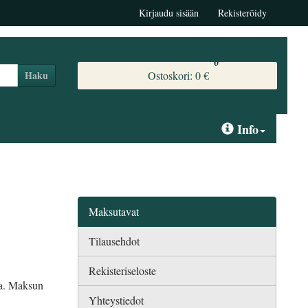
Kirjaudu sisään
Rekisteröidy
0
Ostoskori:
0 €
Haku
Info
Maksutavat
Tilausehdot
Rekisteriseloste
sa. Maksun
Yhteystiedot