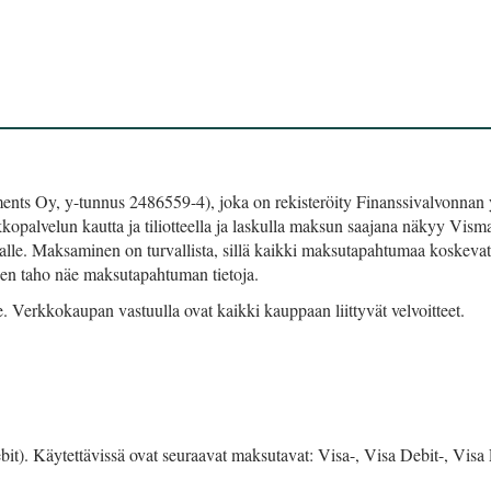
ts Oy, y-tunnus 2486559-4), joka on rekisteröity Finanssivalvonnan 
opalvelun kautta ja tiliotteella ja laskulla maksun saajana näkyy Visma
e. Maksaminen on turvallista, sillä kaikki maksutapahtumaa koskevat 
inen taho näe maksutapahtuman tietoja.
Verkkokaupan vastuulla ovat kaikki kauppaan liittyvät velvoitteet.
it). Käytettävissä ovat seuraavat maksutavat: Visa-, Visa Debit-, Visa 