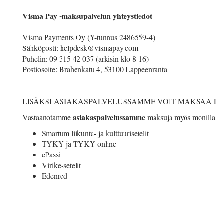
Visma Pay -maksupalvelun yhteystiedot
Visma Payments Oy (Y-tunnus 2486559-4)
Sähköposti: helpdesk@vismapay.com
Puhelin: 09 315 42 037 (arkisin klo 8-16)
Postiosoite: Brahenkatu 4, 53100 Lappeenranta
LISÄKSI ASIAKASPALVELUSSAMME VOIT MAKSAA 
asiakaspalvelussamme
Vastaanotamme
maksuja myös monilla l
Smartum liikunta- ja kulttuurisetelit
TYKY ja TYKY online
ePassi
Virike-setelit
Edenred