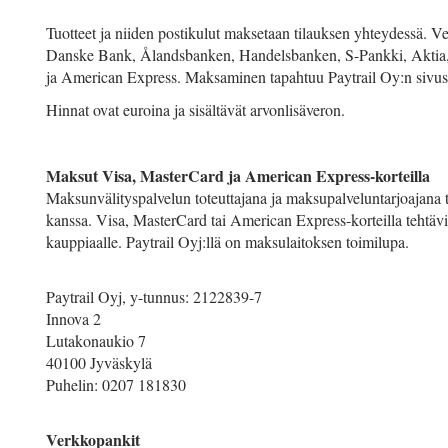
Tuotteet ja niiden postikulut maksetaan tilauksen yhteydessä.
Danske Bank, Ålandsbanken, Handelsbanken, S-Pankki, Aktia, 
ja American Express. Maksaminen tapahtuu Paytrail Oy:n sivus
Hinnat ovat euroina ja sisältävät arvonlisäveron.
Maksut Visa, MasterCard ja American Express-korteilla
Maksunvälityspalvelun toteuttajana ja maksupalveluntarjoajana t
kanssa. Visa, MasterCard tai American Express-korteilla tehtävi
kauppiaalle. Paytrail Oyj:llä on maksulaitoksen toimilupa.
Paytrail Oyj, y-tunnus: 2122839-7
Innova 2
Lutakonaukio 7
40100 Jyväskylä
Puhelin: 0207 181830
Verkkopankit