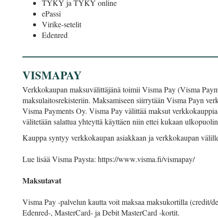
TYKY ja TYKY online
ePassi
Virike-setelit
Edenred
VISMAPAY
Verkkokaupan maksuvälittäjänä toimii Visma Pay (Visma Paymen
maksulaitosrekisteriin. Maksamiseen siirrytään Visma Payn verkk
Visma Payments Oy. Visma Pay välittää maksut verkkokauppiaall
välitetään salattua yhteyttä käyttäen niin ettei kukaan ulkopuol
Kauppa syntyy verkkokaupan asiakkaan ja verkkokaupan välille. 
Lue lisää Visma Paysta: https://www.visma.fi/vismapay/
Maksutavat
Visma Pay -palvelun kautta voit maksaa maksukortilla (credit/deb
Edenred-, MasterCard- ja Debit MasterCard -kortit.