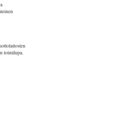
ja
nteinen
ottolaitosten
en toimilupa.