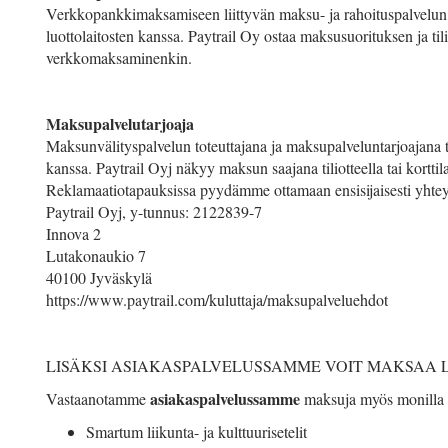
Verkkopankkimaksamiseen liittyvän maksu- ja rahoituspalvelun 
luottolaitosten kanssa. Paytrail Oy ostaa maksusuorituksen ja til
verkkomaksaminenkin.
Maksupalvelutarjoaja
Maksunvälityspalvelun toteuttajana ja maksupalveluntarjoajana t
kanssa. Paytrail Oyj näkyy maksun saajana tiliotteella tai kortti
Reklamaatiotapauksissa pyydämme ottamaan ensisijaisesti yhteytt
Paytrail Oyj, y-tunnus: 2122839-7
Innova 2
Lutakonaukio 7
40100 Jyväskylä
https://www.paytrail.com/kuluttaja/maksupalveluehdot
LISÄKSI ASIAKASPALVELUSSAMME VOIT MAKSAA 
asiakaspalvelussamme
Vastaanotamme
maksuja myös monilla l
Smartum liikunta- ja kulttuurisetelit