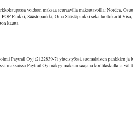
 Verkkokaupassa voidaan maksaa seuraavilla maksutavoilla: Nordea, Osu
POP-Pankki, Säästöpankki, Oma Säästöpankki sekä luottokortit Visa
ton kautta.
oimii Paytrail Oyj (2122839-7) yhteistyössä suomalaisten pankkien ja lu
ssä maksuissa Paytrail Oyj näkyy maksun saajana korttilaskulla ja väli