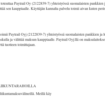
toteuttaa Paytrail Oy (2122839-7) yhteistyössä suomalaisten pankkien 
ittää sen kauppiaalle. Käyttäjän kannalta palvelu toimii aivan kuten peri
oimii Paytrail Oyj (2122839-7) yhteistyössä suomalaisten pankkien ja lu
laskulla ja välittää maksun kauppiaalle. Paytrail Oyj:llä on maksulaitoks
ä tuotteen toimittajaan.
LIIKUNTARAHOILLA
iikuntamaksuvälineillä. Meillä käy