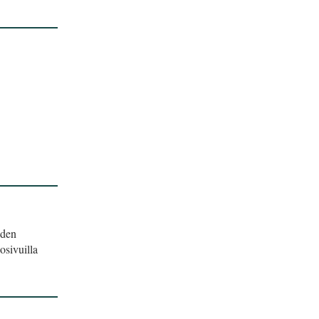
uden
osivuilla