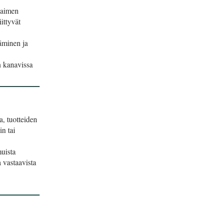
elaimen
iittyvät
täminen ja
n kanavissa
a, tuotteiden
n tai
muista
a vastaavista