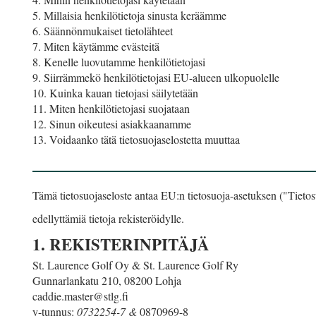
5. Millaisia henkilötietoja sinusta keräämme
6. Säännönmukaiset tietolähteet
7. Miten käytämme evästeitä
8. Kenelle luovutamme henkilötietojasi
9. Siirrämmekö henkilötietojasi EU-alueen ulkopuolelle
10. Kuinka kauan tietojasi säilytetään
11. Miten henkilötietojasi suojataan
12. Sinun oikeutesi asiakkaanamme
13. Voidaanko tätä tietosuojaselostetta muuttaa
Tämä tietosuojaseloste antaa EU:n tietosuoja-asetuksen ("Tietos
edellyttämiä tietoja rekisteröidylle.
1. REKISTERINPITÄJÄ
St. Laurence Golf Oy & St. Laurence Golf Ry
Gunnarlankatu 210, 08200 Lohja
caddie.master@stlg.fi
y-tunnus:
0732254-7 &
0870969-8