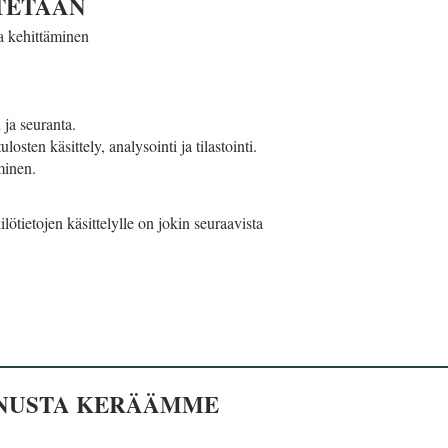
YTETÄÄN
ja kehittäminen
 ja seuranta.
sten käsittely, analysointi ja tilastointi.
minen.
tietojen käsittelylle on jokin seuraavista
SINUSTA KERÄÄMME