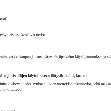
erot)
työyhteisössä koskevat tiedot
 (esim. verkkokaupan ja taustajärjestelmäpalvelun käyttäjätunnukset ja sa
n ja sisältöjen käyttämiseen liittyvät tiedot, kuten:
veluita koskevat tiedot, mukaan lukien tuotteiden takuutiedot, sekä maksa
ottokorttitiedot
isen luvan)