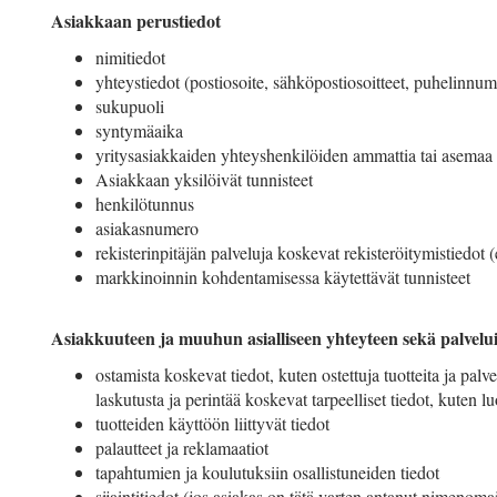
Asiakkaan perustiedot
nimitiedot
yhteystiedot (postiosoite, sähköpostiosoitteet, puhelinnum
sukupuoli
syntymäaika
yritysasiakkaiden yhteyshenkilöiden ammattia tai asemaa 
Asiakkaan yksilöivät tunnisteet
henkilötunnus
asiakasnumero
rekisterinpitäjän palveluja koskevat rekisteröitymistiedot
markkinoinnin kohdentamisessa käytettävät tunnisteet
Asiakkuuteen ja muuhun asialliseen yhteyteen sekä palveluide
ostamista koskevat tiedot, kuten ostettuja tuotteita ja pal
laskutusta ja perintää koskevat tarpeelliset tiedot, kuten lu
tuotteiden käyttöön liittyvät tiedot
palautteet ja reklamaatiot
tapahtumien ja koulutuksiin osallistuneiden tiedot
sijaintitiedot (jos asiakas on tätä varten antanut nimenoma