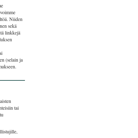
me
a voimme
ltöä. Niiden
inen sekä
tä linkkejä
lluksen
ai
n (selain ja
n.​​​​​​​
aisten
eisiin tai
tu
istujille,