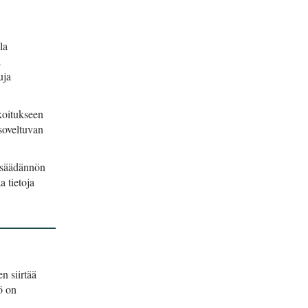
la
a
uja
koitukseen
 soveltuvan
insäädännön
a tietoja
en siirtää
ö on