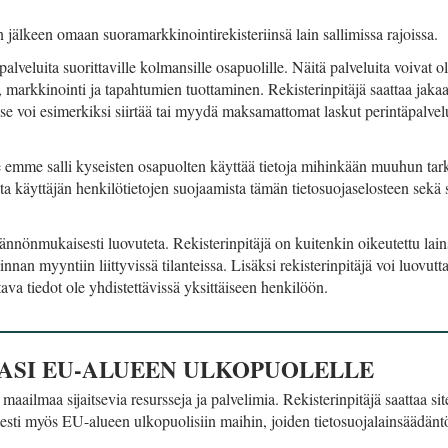
en jälkeen omaan suoramarkkinointirekisteriinsä lain sallimissa rajoissa.
palveluita suorittaville kolmansille osapuolille. Näitä palveluita voivat ol
, markkinointi ja tapahtumien tuottaminen. Rekisterinpitäjä saattaa jaka
ja se voi esimerkiksi siirtää tai myydä maksamattomat laskut perintäpalvel
e emme salli kyseisten osapuolten käyttää tietoja mihinkään muuhun tar
lta käyttäjän henkilötietojen suojaamista tämän tietosuojaselosteen sekä
säännönmukaisesti luovuteta. Rekisterinpitäjä on kuitenkin oikeutettu la
nan myyntiin liittyvissä tilanteissa. Lisäksi rekisterinpitäjä voi luovutta
ttava tiedot ole yhdistettävissä yksittäiseen henkilöön.
JASI EU-ALUEEN ULKOPUOLELLE
 maailmaa sijaitsevia resursseja ja palvelimia. Rekisterinpitäjä saattaa sit
sesti myös EU-alueen ulkopuolisiin maihin, joiden tietosuojalainsäädänt