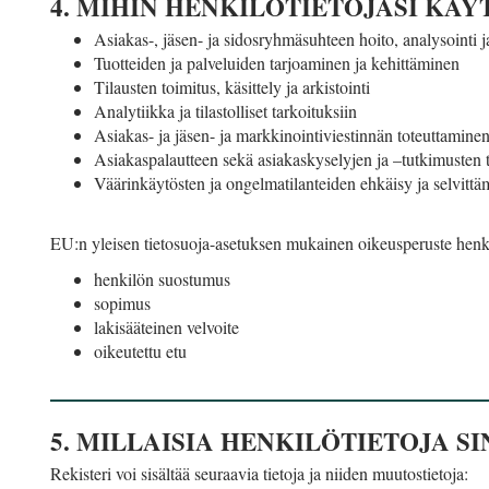
4. MIHIN HENKILÖTIETOJASI KÄ
Asiakas-, jäsen- ja sidosryhmäsuhteen hoito, analysointi 
Tuotteiden ja palveluiden tarjoaminen ja kehittäminen
Tilausten toimitus, käsittely ja arkistointi
Analytiikka ja tilastolliset tarkoituksiin
Asiakas- ja jäsen- ja markkinointiviestinnän toteuttaminen
Asiakaspalautteen sekä asiakaskyselyjen ja –tutkimusten tulo
Väärinkäytösten ja ongelmatilanteiden ehkäisy ja selvittä
EU:n yleisen tietosuoja-asetuksen mukainen oikeusperuste henkilö
henkilön suostumus
sopimus
lakisääteinen velvoite
oikeutettu etu
5. MILLAISIA HENKILÖTIETOJA 
Rekisteri voi sisältää seuraavia tietoja ja niiden muutostietoja: