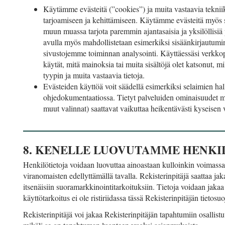
Käytämme evästeitä (”cookies”) ja muita vastaavia tekniik
tarjoamiseen ja kehittämiseen. Käytämme evästeitä myös 
muun muassa tarjota paremmin ajantasaisia ja yksilöllisiä 
avulla myös mahdollistetaan esimerkiksi sisäänkirjautumi
sivustojemme toiminnan analysointi. Käyttäessäsi verkkopa
käytät, mitä mainoksia tai muita sisältöjä olet katsonut, mil
tyypin ja muita vastaavia tietoja.
Evästeiden käyttöä voit säädellä esimerkiksi selaimien hall
ohjedokumentaatiossa. Tietyt palveluiden ominaisuudet mä
muut valinnat) saattavat vaikuttaa heikentävästi kyseisen ve
8. KENELLE LUOVUTAMME HENKI
Henkilötietoja voidaan luovuttaa ainoastaan kulloinkin voimassao
viranomaisten edellyttämällä tavalla. Rekisterinpitäjä saattaa ja
itsenäisiin suoramarkkinointitarkoituksiin. Tietoja voidaan jaka
käyttötarkoitus ei ole ristiriidassa tässä Rekisterinpitäjän tietos
Rekisterinpitäjä voi jakaa Rekisterinpitäjän tapahtumiin osallist