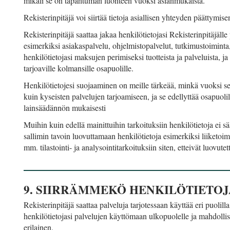
mikäli se on tapahtuman luonteen vuoksi asianmukaista.
Rekisterinpitäjä voi siirtää tietoja asiallisen yhteyden päättymis
Rekisterinpitäjä saattaa jakaa henkilötietojasi Rekisterinpitäjälle 
esimerkiksi asiakaspalvelu, ohjelmistopalvelut, tutkimustoiminta
henkilötietojasi maksujen perimiseksi tuotteista ja palveluista, 
tarjoaville kolmansille osapuolille.
Henkilötietojesi suojaaminen on meille tärkeää, minkä vuoksi s
kuin kyseisten palvelujen tarjoamiseen, ja se edellyttää osapuoli
lainsäädännön mukaisesti
Muihin kuin edellä mainittuihin tarkoituksiin henkilötietoja ei 
sallimin tavoin luovuttamaan henkilötietoja esimerkiksi liiketoimin
mm. tilastointi- ja analysointitarkoituksiin siten, etteivät luovute
9. SIIRRÄMMEKÖ HENKILÖTIETO
Rekisterinpitäjä saattaa palveluja tarjotessaan käyttää eri puolilla
henkilötietojasi palvelujen käyttömaan ulkopuolelle ja mahdolli
erilainen.