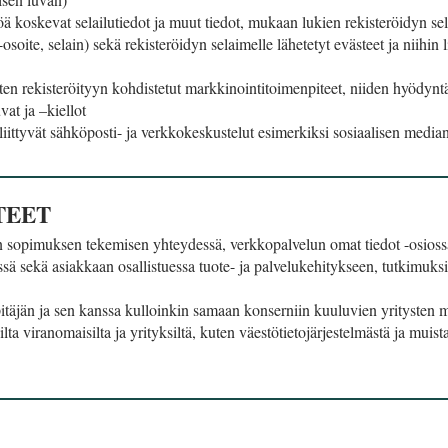
ttöä koskevat selailutiedot ja muut tiedot, mukaan lukien rekisteröidyn s
osoite, selain) sekä rekisteröidyn selaimelle lähetetyt evästeet ja niihin l
uten rekisteröityyn kohdistetut markkinointitoimenpiteet, niiden hyödyn
at ja –kiellot
liittyvät sähköposti- ja verkkokeskustelut esimerkiksi sosiaalisen media
TEET
ään sopimuksen tekemisen yhteydessä, verkkopalvelun omat tiedot -osioss
ä sekä asiakkaan osallistuessa tuote- ja palvelukehitykseen, tutkimuksii
pitäjän ja sen kanssa kulloinkin samaan konserniin kuuluvien yritysten 
lta viranomaisilta ja yrityksiltä, kuten väestötietojärjestelmästä ja muist