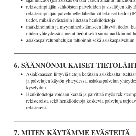
rekisterinpitäjän sähköisten palveluiden ja sisältöjen käy
rekisterinpitäjän palvelimelle lähettämät tekniset tiedot (IP-
tiedot, mikäli evästeisiin liitetään henkilötietoja
markkinointiin ja myynninedistämiseen liittyvät tiedot, k
niiden yhteydessä annetut tiedot sekä suoramarkkinointiluv
asiakaspalvelupuhelujen taltioinnit sekä asiakaspalveluun 
6. SÄÄNNÖNMUKAISET TIETOLÄH
Asiakkaaseen liittyviä tietoja kerätään asiakkaalta itselt
ja palvelujen käytön yhteydessä, asiakaspalvelun yhteydess
kyselyihin.
Henkilötietoja voidaan kerätä ja päivittää myös rekisterin
rekistereistä sekä henkilötietoja koskevia palveluja tarjoavi
rekistereistä.
7. MITEN KÄYTÄMME EVÄSTEITÄ