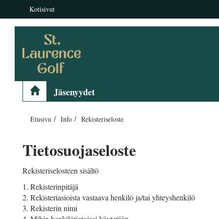
Kotisivut
Jäsenyydet
Etusivu
Info
Rekisteriseloste
Tietosuojaseloste
Rekisteriselosteen sisältö
1. Rekisterinpitäjä
2. Rekisteriasioista vastaava henkilö ja/tai yhteyshenkilö
3. Rekisterin nimi
4. Mihin henkilötietojasi käytetään