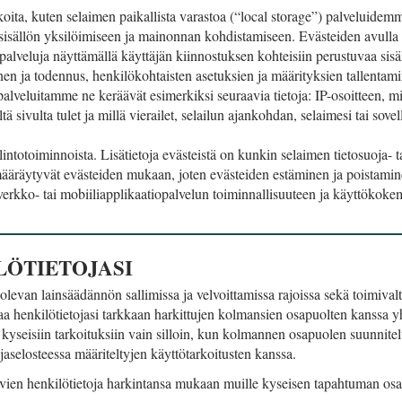
oita, kuten selaimen paikallista varastoa (“local storage”) palveluidem
sisällön yksilöimiseen ja mainonnan kohdistamiseen. Evästeiden avull
palveluja näyttämällä käyttäjän kiinnostuksen kohteisiin perustuvaa sisä
nen ja todennus, henkilökohtaisten asetuksien ja määrityksien tallentam
lveluitamme ne keräävät esimerkiksi seuraavia tietoja: IP-osoitteen, mi
tä sivulta tulet ja millä vierailet, selailun ajankohdan, selaimesi tai sove
intotoiminnoista. Lisätietoja evästeistä on kunkin selaimen tietosuoja- t
äräytyvät evästeiden mukaan, joten evästeiden estäminen ja poistamine
rkko- tai mobiiliapplikaatiopalvelun toiminnallisuuteen ja käyttökokemuksee
LÖTIETOJASI
levan lainsäädännön sallimissa ja velvoittamissa rajoissa sekä toimivalt
kaa henkilötietojasi tarkkaan harkittujen kolmansien osapuolten kanssa yht
a kyseisiin tarkoituksiin vain silloin, kun kolmannen osapuolen suunnitel
uojaselosteessa määriteltyjen käyttötarkoitusten kanssa.
uvien henkilötietoja harkintansa mukaan muille kyseisen tapahtuman osall