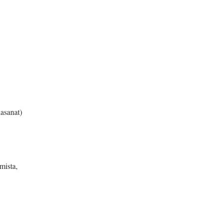
lasanat)
mista,