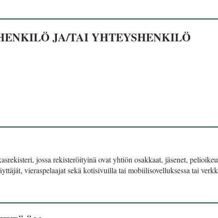
 HENKILÖ JA/TAI YHTEYSHENKILÖ
asrekisteri, jossa rekisteröityinä ovat yhtiön osakkaat, jäsenet, pelioike
täjät, vieraspelaajat sekä kotisivuilla tai mobiilisovelluksessa tai verkk