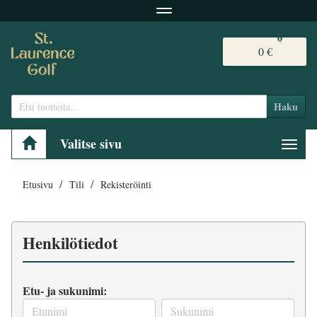
Navigaatio
0
0 €
Haku
Valitse sivu
Navig
Etusivu
Tili
Rekisteröinti
Henkilötiedot
Etu- ja sukunimi: