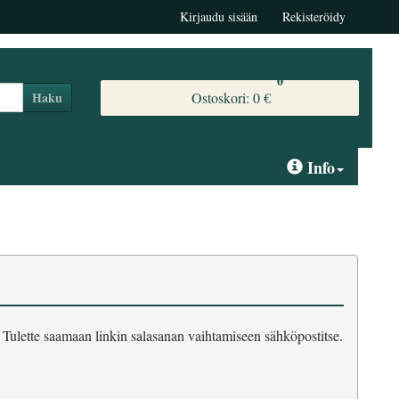
Kirjaudu sisään
Rekisteröidy
0
Ostoskori:
0 €
Haku
Info
 Tulette saamaan linkin salasanan vaihtamiseen sähköpostitse.