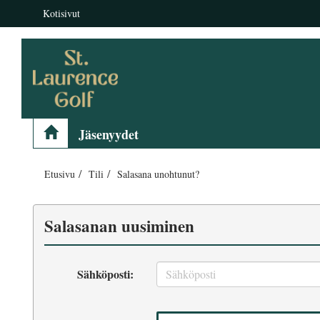
Kotisivut
Jäsenyydet
Etusivu
Tili
Salasana unohtunut?
Salasanan uusiminen
Sähköposti: