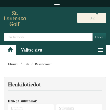
Navigaatio
0
0 €
Haku
Valitse sivu
Navig
Etusivu
Tili
Rekisteröinti
Henkilötiedot
Etu- ja sukunimi: